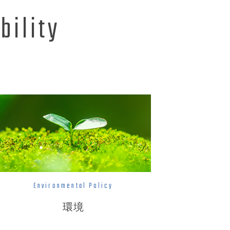
bility
Environmental Policy
環境