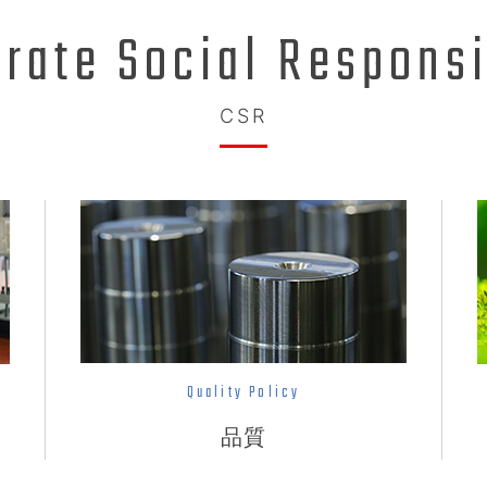
rate Social Responsi
CSR
Quality Policy
品質