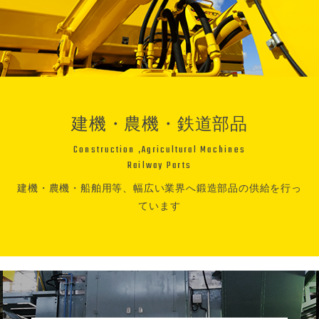
建機・農機・鉄道部品
Construction ,Agricultural Machines
Railway Parts
建機・農機・船舶用等、幅広い業界へ鍛造部品の供給を行っ
ています